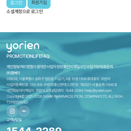
회원가입
로그인
소셜계정으로 로그인
PROMOTION
LIFE
FAQ
개인정보처리방침
이용약관
사업자정보확인
이메일무단수집거부
제휴문의
㈜팜베이
05836, 서울특별시 송파구 법원로 11길 11, A동 15층 1506호
대표자 : 최원석
사업자등록번호 : 130-88-01628
통신판매신고번호 : 제2021-서울송파-1946호
개인정보처리책임자 : 최원석
고객상담센터 : 1544-2289 / help@yorien.com
Copyright© 2021-2026 SAMIK PHARMACEUTICAL COMPANYLTD. ALL RIGH
TS RESERVED
고객상담실